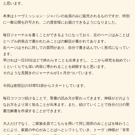
と思います。
本来はトーヴミッション・ジャパンの会員のみに販売されるものですが、特別
に一般公開を許可され、この度皆様にお届けできるようになりました。
毎日ジャーナルを書くことができるようになっており、左のページはみことば
とヘブル的視点で書かれたみことばの解説が書かれてあります。
右ページはそれに対しての質問があり、自分で書き込んでいく形式になってい
ます。
早ければ一日10分ほどで終わらすことも出来ますし、ここから研究を始めてい
くといくらでも深い内容に導かれることを経験すると思います。
そのような見開きのジャーナルが1ヶ月分ついています。
今回は創世記の33章51節からスタートしています。
毎日コツコツ続けることで、聖書の読み方が変わってきます。神様がどのよう
なお方をより深く知ることが出来ます。また、続けていくことで自分だけの聖
書注解書を作成することができます。
大人だけでなく、ご家族全員でこちらを用いて同じ箇所のみことばを味わうこ
とにより、家庭の中心がみことばへとシフトしていき、トーヴ（神様が「非常