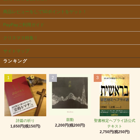
商品レビューをして50ポイントをゲット！
PayPayご利用ガイド
クリスマス特集！
サイトマップ
ランキング
1
2
3
鼓動
詩篇の祈り
聖書検定ヘブライ語公式
2,200円(税200円)
1,650円(税150円)
テキスト
2,750円(税250円)