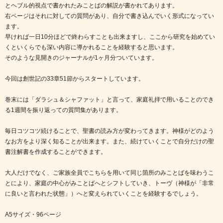
とヘブル的視点で書かれたみことばの解説が書かれてあります。
右ページはそれに対しての質問があり、自分で書き込んでいく形式になってい
ます。
早ければ一日10分ほどで終わらすことも出来ますし、ここから研究を始めてい
くといくらでも深い内容に導かれることを経験すると思います。
そのような見開きのジャーナルが1ヶ月分ついています。
今回は創世記の33章51節からスタートしています。
巻末には「ダラシュ＆シャファット」と言って、家庭礼拝で用いることのでき
る1週間を振り返っての質問集があります。
毎日コツコツ続けることで、聖書の読み方が変わってきます。神様がどのよう
なお方をより深く知ることが出来ます。また、続けていくことで自分だけの聖
書注解書を作成することができます。
大人だけでなく、ご家族全員でこちらを用いて同じ箇所のみことばを味わうこ
とにより、家庭の中心がみことばへとシフトしていき、トーヴ（神様が「非常
に良いと言われた状態」）へと変えられていくことを経験するでしょう。
A5サイズ・96ページ