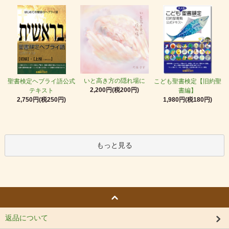
いと高き方の隠れ場に
聖書検定ヘブライ語公式
こども聖書検定【旧約聖
2,200円(税200円)
テキスト
書編】
2,750円(税250円)
1,980円(税180円)
もっと見る
返品について