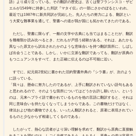
語）より成り立っている。その翻訳の歴史は、古くは聖フランシスコ・ザビ
エルが1549年に持参した邦訳『マタイ伝』の一部にさかのぼるといわれ、
最近では1987年に新共同訳が完結した。先人たちの努力による、翻訳とい
う大変な難事業を通して、聖書への道が我が国にも拓かれてきたのである。
ただし、聖書に限らず、一般の文学や古典にも当てはまることだが、翻訳
を幾種類か読み比べるとき、だれもが戸惑う経験がある。それは、あたかも
異なった原文から訳出されたかのような意味合いを持つ翻訳箇所に、しばし
ば出会うことである。しかし、いかに立派な翻訳であっても、翻訳が原典の
もつニュアンスをすべて、また正確に伝えるのは不可能に近い。
すでに、紀元前2世紀に書かれた旧約聖書外典の『シラ書』が、次のよう
に語っている。
「我々は、懸命に努力したのであるが、上手に翻訳されていない語句もある
と思われるので、そのような箇所についてはどうかお許し願いたい。という
のは、元来ヘブライ語で書かれているものを他の言語に翻訳すると、それは
同じ意味合いを持たなくなってしまうからである。この書物だけではなく、
律法および他の書物でさえも、いったん翻訳されると、原著に表現されてい
るものと少なからず相違してくるのである」
したがって、熱心な読者がより深い理解を求めて、翻訳から原典に直接触
れることを望むのは、しごく当然であろう。もちろん、原典への道は容易で