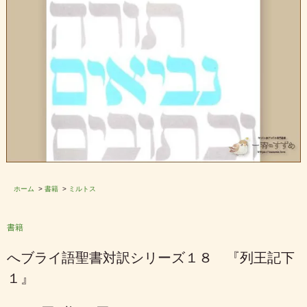
ホーム
>
書籍
>
ミルトス
書籍
へブライ語聖書対訳シリーズ１８ 『列王記下
１』