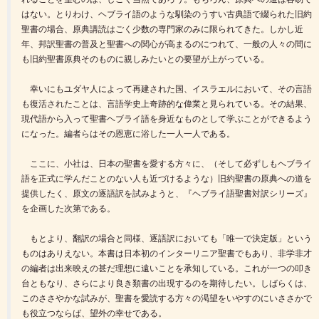
はない。とりわけ、ヘブライ語のような馴染のうすい古典語で綴られた旧約
聖書の場合、原典講読はごく少数の専門家のみに限られてきた。しかし近
年、邦訳聖書の普及と聖書への関心が高まるのにつれて、一般の人々の間に
も旧約聖書原典そのものに親しみたいとの要望が上がっている。
幸いにもユダヤ人によって再建された国、イスラエルにおいて、その言語
も復活されたことは、言語学史上奇跡的な偉業と見られている。その結果、
現代語から入って聖書ヘブライ語を身近なものとして学ぶことができるよう
になった。編者らはその恩恵に浴した一人一人である。
ここに、小社は、日本の聖書を愛する方々に、（そして必ずしもヘブライ
語を正式に学んだことのない人も近づけるような）旧約聖書の原典への道を
提供したく、原文の逐語訳を試みようと、『ヘブライ語聖書対訳シリーズ』
を企画した次第である。
もとより、翻訳の場合と同様、逐語訳においても「唯一で決定版」という
ものはありえない。本書は日本初のインターリニア聖書でもあり、非学非才
の編者は出来映えの甚だ理想に遠いことを承知している。これが一つの叩き
台ともなり、さらにより良き類書の出現するのを期待したい。しばらくは、
このささやかな試みが、聖書を愛読する方々の渇望をいやすのにいささかで
も役立つならば、望外の幸せである。