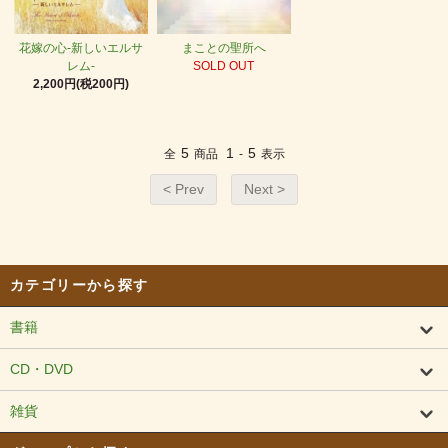
まことの聖所へ
花嫁の心-新しいエルサ
SOLD OUT
レム-
2,200円(税200円)
5
1
5
全
商品
-
表示
< Prev
Next >
カテゴリーから探す
書籍
CD・DVD
雑貨