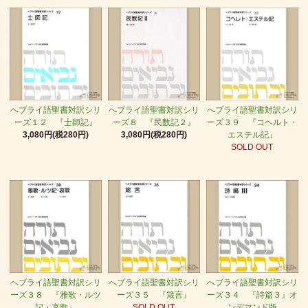
へブライ語聖書対訳シリ
へブライ語聖書対訳シリ
へブライ語聖書対訳シリ
ーズ１２ 『士師記』
ーズ８ 『民数記２』
ーズ３９ 『コヘルト・
3,080円(税280円)
3,080円(税280円)
エステル記』
SOLD OUT
へブライ語聖書対訳シリ
へブライ語聖書対訳シリ
へブライ語聖書対訳シリ
ーズ３８ 『雅歌・ルツ
ーズ３５ 『箴言』
ーズ３４ 『詩篇３』オ
記・哀歌』
SOLD OUT
ンデマンド版