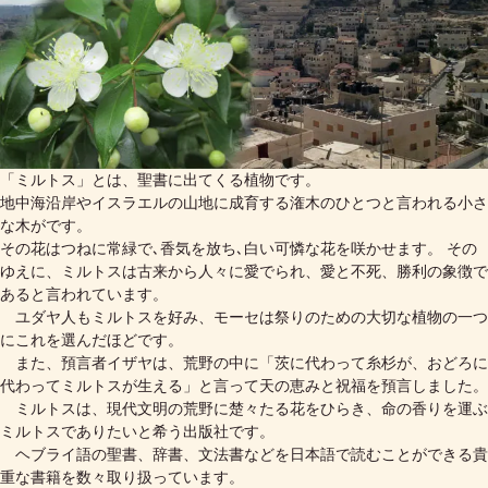
「ミルトス」とは、聖書に出てくる植物です。
地中海沿岸やイスラエルの山地に成育する潅木のひとつと言われる小さ
な木がです。
その花はつねに常緑で､香気を放ち､白い可憐な花を咲かせます。 その
ゆえに、ミルトスは古来から人々に愛でられ、愛と不死、勝利の象徴で
あると言われています。
ユダヤ人もミルトスを好み、モーセは祭りのための大切な植物の一つ
にこれを選んだほどです。
また、預言者イザヤは、荒野の中に「茨に代わって糸杉が、おどろに
代わってミルトスが生える」と言って天の恵みと祝福を預言しました。
ミルトスは、現代文明の荒野に楚々たる花をひらき、命の香りを運ぶ
ミルトスでありたいと希う出版社です。
ヘブライ語の聖書、辞書、文法書などを日本語で読むことができる貴
重な書籍を数々取り扱っています。