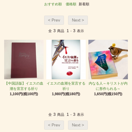
おすすめ順
価格順
新着順
< Prev
Next >
3
1
3
全
商品
-
表示
【中国語版】イエスの血
イエスの血潮を宣言する
内なる人～キリストが内
潮を宣言する祈り
祈り
に形作られる～
1,100円(税100円)
1,980円(税180円)
1,650円(税150円)
3
1
3
全
商品
-
表示
< Prev
Next >