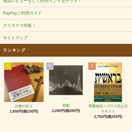
商品レビューをして50ポイントをゲット！
PayPayご利用ガイド
クリスマス特集！
サイトマップ
ランキング
1
2
3
鼓動
詩篇の祈り
聖書検定ヘブライ語公式
2,200円(税200円)
1,650円(税150円)
テキスト
2,750円(税250円)