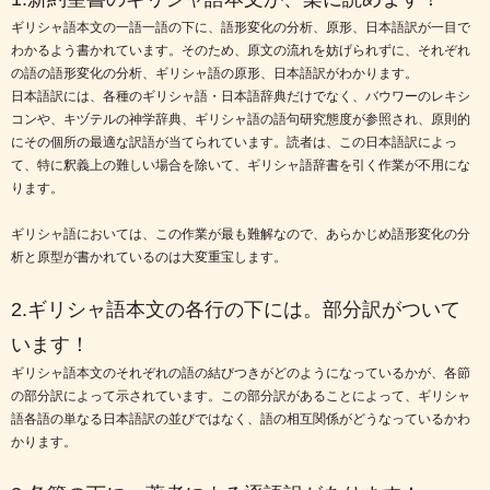
ギリシャ語本文の一語一語の下に、語形変化の分析、原形、日本語訳が一目で
わかるよう書かれています。そのため、原文の流れを妨げられずに、それぞれ
の語の語形変化の分析、ギリシャ語の原形、日本語訳がわかります。
日本語訳には、各種のギリシャ語・日本語辞典だけでなく、バウワーのレキシ
コンや、キヅテルの神学辞典、ギリシャ語の語句研究態度が参照され、原則的
にその個所の最適な訳語が当てられています。読者は、この日本語訳によっ
て、特に釈義上の難しい場合を除いて、ギリシャ語辞書を引く作業が不用にな
ります。
ギリシャ語においては、この作業が最も難解なので、あらかじめ語形変化の分
析と原型が書かれているのは大変重宝します。
2.ギリシャ語本文の各行の下には。部分訳がついて
います！
ギリシャ語本文のそれぞれの語の結びつきがどのようになっているかが、各節
の部分訳によって示されています。この部分訳があることによって、ギリシャ
語各語の単なる日本語訳の並びではなく、語の相互関係がどうなっているかわ
かります。