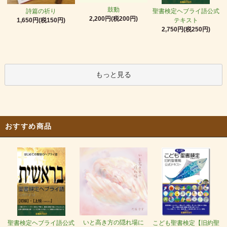
鼓動
詩篇の祈り
聖書検定ヘブライ語公式
2,200円(税200円)
1,650円(税150円)
テキスト
2,750円(税250円)
もっと見る
おすすめ商品
いと高き方の隠れ場に
聖書検定ヘブライ語公式
こども聖書検定【旧約聖