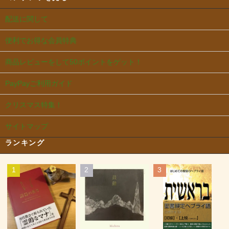
配送に関して
便利でお得な会員特典
商品レビューをして50ポイントをゲット！
PayPayご利用ガイド
クリスマス特集！
サイトマップ
ランキング
1
2
3