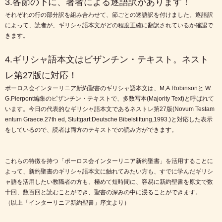
3.各節の下に、著者による逐語訳があります！
それぞれの行の部分訳を組み合わせて、節ごとの逐語訳を付けました。逐語訳
によって、読者が、ギリシャ語本文がどの程度正確に翻訳されているか確認で
きます。
4.ギリシャ語本文はビザンチン・テキスト。ネスト
レ第27版に対応！
ポーロス会インターリニア新約聖書のギリシャ語本文は、M,A.Robinsonと W.
G.Pierpont編集のビザンチン・テキストで、多数写本(Majority Text)と呼ばれて
います。今日の代表的なギリシャ語本文であるネストレ第27版(Novum Testam
entum Graece.27th ed, Stuttgart:Deutsche Bibelstiftung,1993.)と対応した表示
をしているので、読者は両方のテキストでの読み方ができます。
これらの特徴を持つ「ポーロス会インターリニア新約聖書」を活用することに
よって、新約聖書のギリシャ語本文に触れてみたい方も、すでに学んだギリシ
ャ語を活用したい教職者の方も、極めて短時間に、容易に新約聖書を原文で数
十回、数百回と読むことができ、聖書の深みの中に浸ることができます。
（以上「インターリニア新約聖書」序文より）