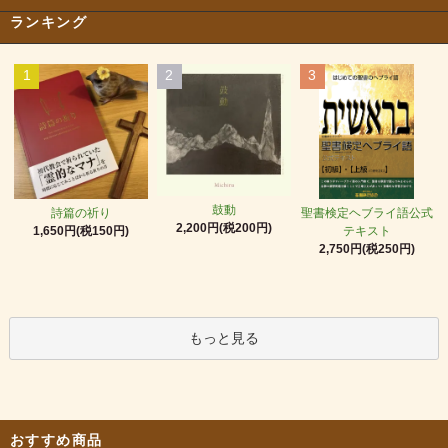
ランキング
1
2
3
鼓動
詩篇の祈り
聖書検定ヘブライ語公式
2,200円(税200円)
1,650円(税150円)
テキスト
2,750円(税250円)
もっと見る
おすすめ商品