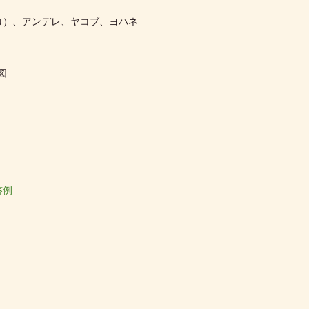
ロ）、アンデレ、ヤコブ、ヨハネ
図
答例