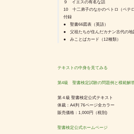
９ イエスの有名な話
10 十二弟子のなかのペトロ（ペテ
付録
● 聖書66図表（英語）
● 父祖たちが住んだカナン古代の地
● みことばカード（12種類）
テキストの中身を見てみる
第4級 聖書検定試験の問題例と模範解
第４級 聖書検定公式テキスト
体裁：A4判 76ページ全カラー
販売価格：1,000円（税別)
聖書検定公式ホームページ