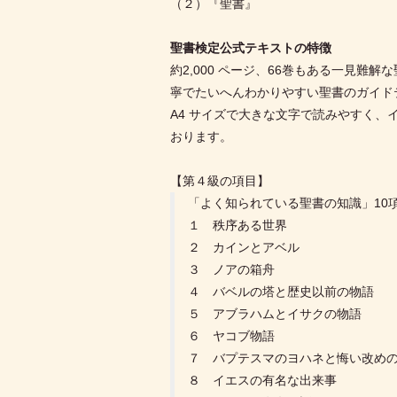
（２）『聖書』
聖書検定公式テキストの特徴
約2,000 ページ、66巻もある一見
寧でたいへんわかりやすい聖書のガイド
A4 サイズで大きな文字で読みやすく
おります。
【第４級の項目】
「よく知られている聖書の知識」10
１ 秩序ある世界
２ カインとアベル
３ ノアの箱舟
４ バベルの塔と歴史以前の物語
５ アブラハムとイサクの物語
６ ヤコブ物語
７ バプテスマのヨハネと悔い改め
８ イエスの有名な出来事