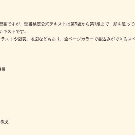
難解な聖書ですが、聖書検定公式テキストは第5級から第1級まで、順を追
テキストです。
、イラストや図表、地図などもあり、全ページカラーで書込みができるス
項目
の教え