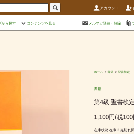
アカウント
プから探す
コンテンツを見る
メルマガ登録・解除
ホーム
>
書籍
>
聖書検定
書籍
第4級 聖書検
1,100円(税100
在庫状況 在庫 2 売切れ