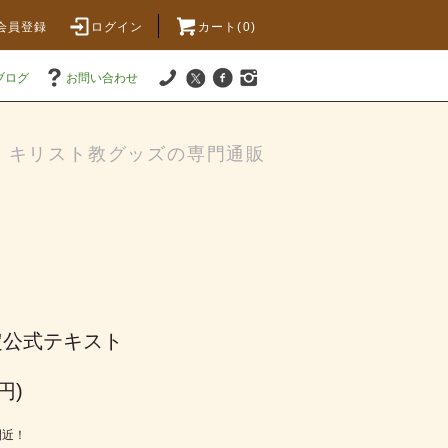
会員登録
ログイン
カート(
0
)
ブログ
お問い合わせ
キリスト教グッズの専門通販
定公式テキスト
円)
間近！