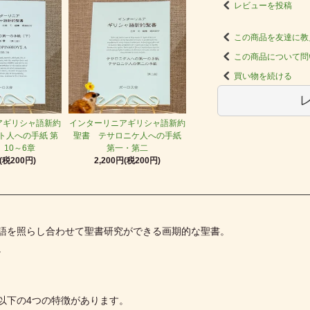
レビューを投稿
この商品を友達に教
この商品について問
買い物を続ける
アギリシャ語新約
インターリニアギリシャ語新約
ト人への手紙 第
聖書 テサロニケ人への手紙
10～6章
第一・第二
円(税200円)
2,200円(税200円)
語を照らし合わせて聖書研究ができる画期的な聖書。
。
以下の4つの特徴があります。