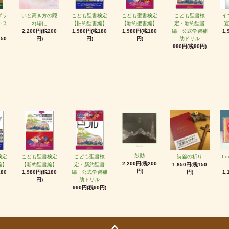
ブラ
いと高き方の隠
こども聖書検定
こども聖書検定
こども聖書検
イ
キス
れ場に
【旧約聖書編】
【新約聖書編】
定・新約聖書
2,200円(税200
1,980円(税180
1,980円(税180
編 公式学習補
1,
250
円)
円)
円)
助ドリル
990円(税90円)
鼓動
検定
こども聖書検定
こども聖書検
詩篇の祈り
Lo
2,200円(税200
編】
【新約聖書編】
定・新約聖書
1,650円(税150
円)
180
1,980円(税180
編 公式学習補
円)
1,
円)
助ドリル
990円(税90円)