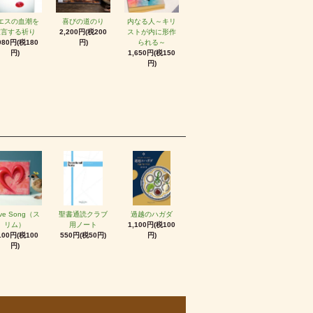
エスの血潮を
喜びの道のり
内なる人～キリ
宣言する祈り
2,200円(税200
ストが内に形作
980円(税180
円)
られる～
円)
1,650円(税150
円)
ve Song（ス
聖書通読クラブ
過越のハガダ
リム）
用ノート
1,100円(税100
100円(税100
550円(税50円)
円)
円)