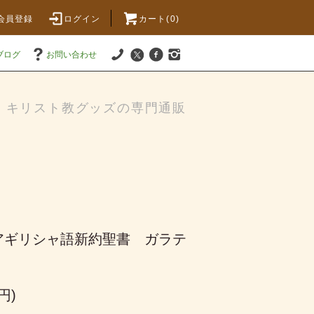
会員登録
ログイン
カート(
0
)
ブログ
お問い合わせ
キリスト教グッズの専門通販
アギリシャ語新約聖書 ガラテ
円)