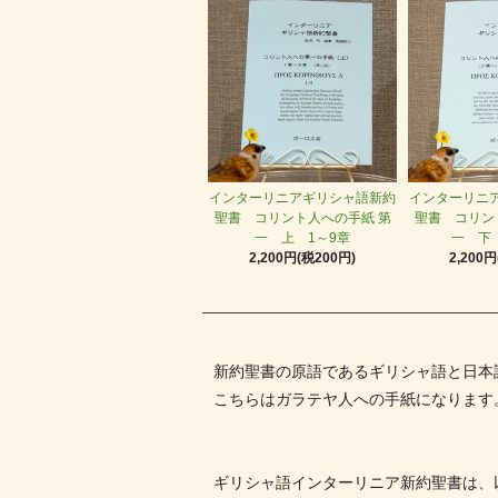
インターリニアギリシャ語新約
インターリニ
聖書 コリント人への手紙 第
聖書 コリン
一 上 1～9章
一 下 
2,200円(税200円)
2,200
新約聖書の原語であるギリシャ語と日本
こちらはガラテヤ人への手紙になります
ギリシャ語インターリニア新約聖書は、