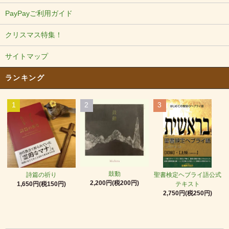
PayPayご利用ガイド
クリスマス特集！
サイトマップ
ランキング
1
2
3
鼓動
詩篇の祈り
聖書検定ヘブライ語公式
2,200円(税200円)
1,650円(税150円)
テキスト
2,750円(税250円)