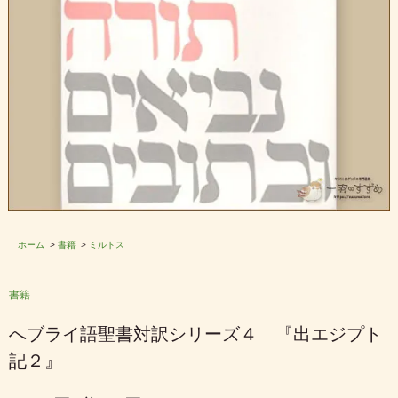
ホーム
>
書籍
>
ミルトス
書籍
へブライ語聖書対訳シリーズ４ 『出エジプト
記２』