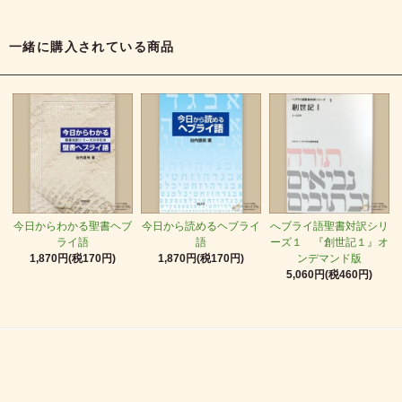
一緒に購入されている商品
今日からわかる聖書ヘブ
今日から読めるヘブライ
へブライ語聖書対訳シリ
ライ語
語
ーズ１ 『創世記１』オ
1,870円(税170円)
1,870円(税170円)
ンデマンド版
5,060円(税460円)