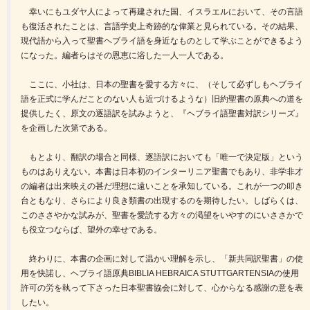
幸いにもユダヤ人によって再建された国、イスラエルにおいて、その言語
も復活されたことは、言語学史上奇跡的な偉業と見られている。その結果、
現代語から入って聖書ヘブライ語を身近なものとして学ぶことができるよう
になった。編者らはその恩恵に浴した一人一人である。
ここに、小社は、日本の聖書を愛する方々に、（そして必ずしもヘブライ
語を正式に学んだことのない人も近づけるような）旧約聖書の原典への道を
提供したく、原文の逐語訳を試みようと、『ヘブライ語聖書対訳シリーズ』
を企画した次第である。
もとより、翻訳の場合と同様、逐語訳においても「唯一で決定版」という
ものはありえない。本書は日本初のインターリニア聖書でもあり、非学非才
の編者は出来映えの甚だ理想に遠いことを承知している。これが一つの叩き
台ともなり、さらにより良き類書の出現するのを期待したい。しばらくは、
このささやかな試みが、聖書を愛読する方々の渇望をいやすのにいささかで
も役立つならば、望外の幸せである。
終わりに、本書の企画に対して温かい理解を示し、「新共同訳聖書」の使
用を快諾し、ヘブライ語原典BIBLIA HEBRAICA STUTTGARTENSIAの使用
許可の労を執って下さった日本聖書協会に対して、心からなる感謝の意を表
したい。