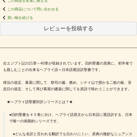
この商品を友達に教える
この商品について問い合わせる
買い物を続ける
レビューを投稿する
出エジプト記の21章～40章が収録されています。旧約聖書の原典に、初学者で
も親しむことの出来るヘブライ語＝日本語逐語訳聖書です。
律法の規定、幕屋に関して、祭司の服、務め、シナイ山で授かる二枚の板、安
息日の規定、そして再び幕屋の建築に関してを原語で味わうことができます。
★ヘブライ語聖書対訳シリーズとは？★
●旧約聖書を４５巻に分け、ヘブライ語原文から日本語に逐語訳する、日本
で唯一の画期的シリーズです。
●どんな名訳と言われる翻訳でも伝わりにくい、原典の微妙なニュアンス