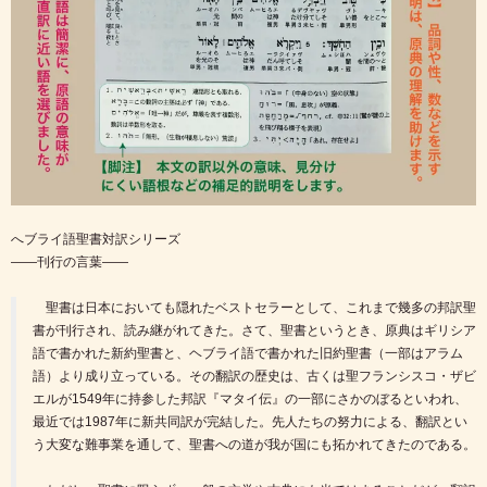
へブライ語聖書対訳シリーズ
――刊行の言葉――
聖書は日本においても隠れたベストセラーとして、これまで幾多の邦訳聖
書が刊行され、読み継がれてきた。さて、聖書というとき、原典はギリシア
語で書かれた新約聖書と、ヘブライ語で書かれた旧約聖書（一部はアラム
語）より成り立っている。その翻訳の歴史は、古くは聖フランシスコ・ザビ
エルが1549年に持参した邦訳『マタイ伝』の一部にさかのぼるといわれ、
最近では1987年に新共同訳が完結した。先人たちの努力による、翻訳とい
う大変な難事業を通して、聖書への道が我が国にも拓かれてきたのである。