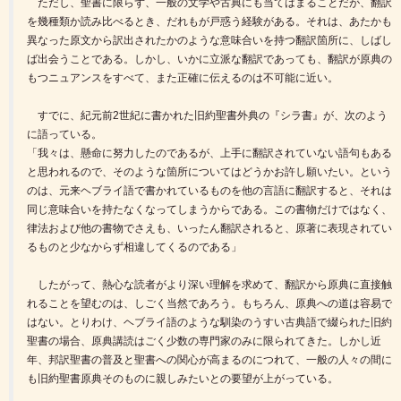
ただし、聖書に限らず、一般の文学や古典にも当てはまることだが、翻訳
を幾種類か読み比べるとき、だれもが戸惑う経験がある。それは、あたかも
異なった原文から訳出されたかのような意味合いを持つ翻訳箇所に、しばし
ば出会うことである。しかし、いかに立派な翻訳であっても、翻訳が原典の
もつニュアンスをすべて、また正確に伝えるのは不可能に近い。
すでに、紀元前2世紀に書かれた旧約聖書外典の『シラ書』が、次のよう
に語っている。
「我々は、懸命に努力したのであるが、上手に翻訳されていない語句もある
と思われるので、そのような箇所についてはどうかお許し願いたい。という
のは、元来ヘブライ語で書かれているものを他の言語に翻訳すると、それは
同じ意味合いを持たなくなってしまうからである。この書物だけではなく、
律法および他の書物でさえも、いったん翻訳されると、原著に表現されてい
るものと少なからず相違してくるのである」
したがって、熱心な読者がより深い理解を求めて、翻訳から原典に直接触
れることを望むのは、しごく当然であろう。もちろん、原典への道は容易で
はない。とりわけ、ヘブライ語のような馴染のうすい古典語で綴られた旧約
聖書の場合、原典講読はごく少数の専門家のみに限られてきた。しかし近
年、邦訳聖書の普及と聖書への関心が高まるのにつれて、一般の人々の間に
も旧約聖書原典そのものに親しみたいとの要望が上がっている。