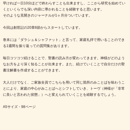
早ければ一日10分ほどで終わらすことも出来ますし、ここから研究を始めてい
くといくらでも深い内容に導かれることを経験すると思います。
そのような見開きのジャーナルが1ヶ月分ついています。
今回は創世記の20章8節からスタートしています。
巻末には「ダラシュ＆シャファット」と言って、家庭礼拝で用いることのでき
る1週間を振り返っての質問集があります。
毎日コツコツ続けることで、聖書の読み方が変わってきます。神様がどのよう
なお方をより深く知ることが出来ます。また、続けていくことで自分だけの聖
書注解書を作成することができます。
大人だけでなく、ご家族全員でこちらを用いて同じ箇所のみことばを味わうこ
とにより、家庭の中心がみことばへとシフトしていき、トーヴ（神様が「非常
に良いと言われた状態」）へと変えられていくことを経験するでしょう。
A5サイズ・98ページ